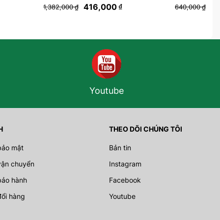
416,000
₫
1,
1,382,000
₫
640,000
₫
Youtube
H
THEO DÕI CHÚNG TÔI
bảo mật
Bản tin
vận chuyển
Instagram
bảo hành
Facebook
đổi hàng
Youtube