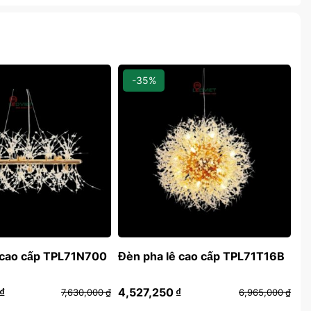
-35%
 cao cấp TPL71N700
Đèn pha lê cao cấp TPL71T16B
Đè
₫
4,527,250
₫
5,
7,630,000
₫
6,965,000
₫