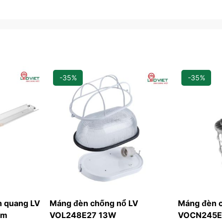
-35%
-35%
n quang LV
Máng đèn chống nổ LV
Máng đèn 
2m
VOL248E27 13W
VOCN245E