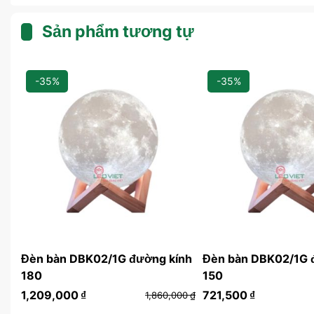
Sản phẩm tương tự
-35%
-35%
Đèn bàn DBK02/1G đường kính
Đèn bàn DBK02/1G 
180
150
1,209,000
₫
721,500
₫
00
₫
1,860,000
₫