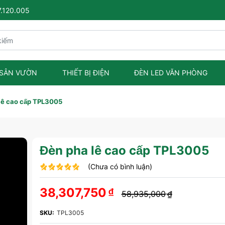
7.120.005
 SÂN VƯỜN
THIẾT BỊ ĐIỆN
ĐÈN LED VĂN PHÒNG
lê cao cấp TPL3005
Đèn pha lê cao cấp TPL3005
(Chưa có bình luận)
38,307,750
₫
58,935,000
₫
SKU:
TPL3005