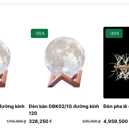
-35%
-35%
đường kính
Đèn bàn DBK02/1G đường kính
Đèn pha lê
120
328,250
₫
4,959,500
1,110,000
₫
505,000
₫