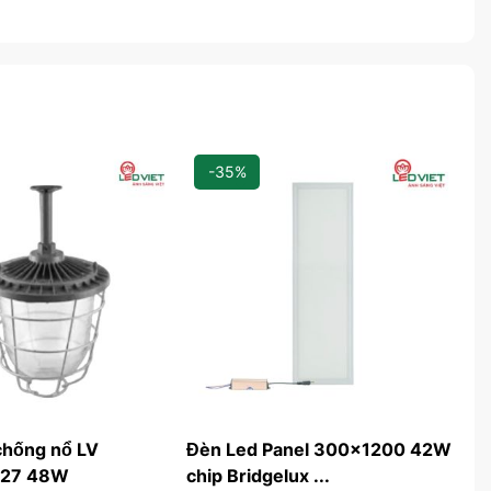
-35%
chống nổ LV
Đèn Led Panel 300x1200 42W
Đè
27 48W
chip Bridgelux ...
LV