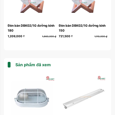
Đèn bàn DBK02/1G đường kính
Đèn bàn DBK02/1G đường kính
Đè
180
150
12
1,209,000
₫
721,500
₫
328
000
₫
1,860,000
₫
1,110,000
₫
Sản phẩm đã xem