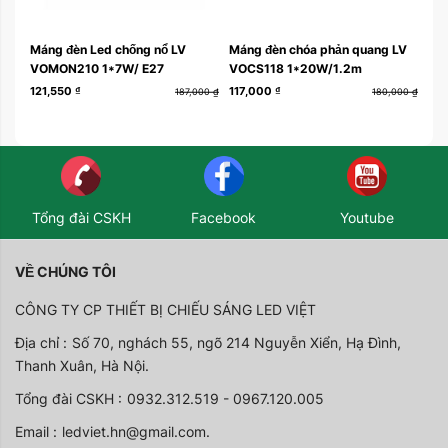
Máng đèn Led chống nổ LV
Máng đèn chóa phản quang LV
Mán
VOMON210 1*7W/ E27
VOCS118 1*20W/1.2m
VO
121,550
₫
117,000
₫
178
187,000
₫
180,000
₫
Tổng đài CSKH
Facebook
Youtube
VỀ CHÚNG TÔI
CÔNG TY CP THIẾT BỊ CHIẾU SÁNG LED VIỆT
Địa chỉ :
Số 70, nghách 55, ngõ 214 Nguyễn Xiển, Hạ Đình,
Thanh Xuân, Hà Nội.
Tổng đài CSKH :
0932.312.519 - 0967.120.005
Email :
ledviet.hn@gmail.com.