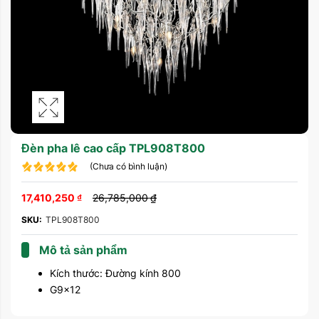
Đèn pha lê cao cấp TPL908T800
(Chưa có bình luận)
17,410,250
₫
26,785,000
₫
SKU:
TPL908T800
Mô tả sản phẩm
Kích thước: Đường kính 800
G9x12