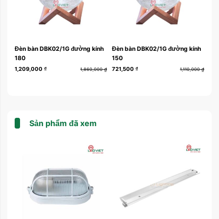
Đèn bàn DBK02/1G đường kính
Đèn bàn DBK02/1G đường kính
Đè
180
150
12
1,209,000
₫
721,500
₫
328
000
₫
1,860,000
₫
1,110,000
₫
Sản phẩm đã xem