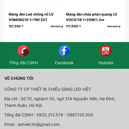
Máng đèn Led chống nổ LV
Máng đèn chóa phản quang LV
Mán
VOMON210 1*7W/ E27
VOCS118 1*20W/1.2m
VO
121,550
₫
117,000
₫
178
187,000
₫
180,000
₫
Tổng đài CSKH
Facebook
Youtube
VỀ CHÚNG TÔI
CÔNG TY CP THIẾT BỊ CHIẾU SÁNG LED VIỆT
Địa chỉ :
Số 70, nghách 55, ngõ 214 Nguyễn Xiển, Hạ Đình,
Thanh Xuân, Hà Nội.
Tổng đài CSKH :
0932.312.519 - 0967.120.005
Email :
ledviet.hn@gmail.com.