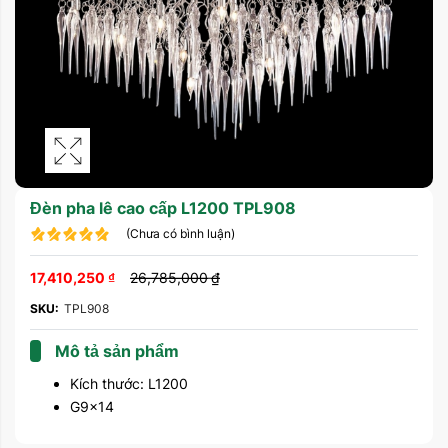
Đèn pha lê cao cấp L1200 TPL908
(Chưa có bình luận)
17,410,250
₫
26,785,000
₫
SKU:
TPL908
Mô tả sản phẩm
Kích thước: L1200
G9x14