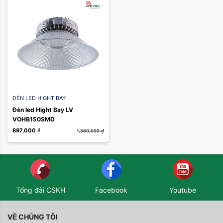
ĐÈN LED HIGHT BAY
Đèn led Hight Bay LV
VOHB150SMD
897,000
₫
1,380,000
₫
Tổng đài CSKH
Facebook
Youtube
VỀ CHÚNG TÔI