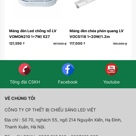
Máng đèn Led chống nổ LV
Máng đèn chóa phản quang LV
Mán
VOMON210 1*7W/ E27
VOCS118 1*20W/1.2m
VO
121,550
₫
117,000
₫
178
187,000
₫
180,000
₫
Tổng đài CSKH
Facebook
Youtube
VỀ CHÚNG TÔI
CÔNG TY CP THIẾT BỊ CHIẾU SÁNG LED VIỆT
Địa chỉ :
Số 70, nghách 55, ngõ 214 Nguyễn Xiển, Hạ Đình,
Thanh Xuân, Hà Nội.