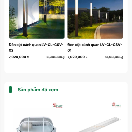
V-
Đèn cột cảnh quan LV-CL-CSV-
Đèn cột cảnh quan LV-CL-CSV-
Đè
02
01
10
7,020,000
₫
7,020,000
₫
1,1
000
₫
10,800,000
₫
10,800,000
₫
Sản phẩm đã xem